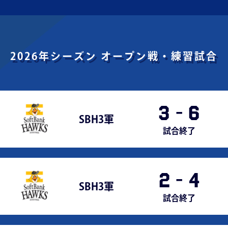
2026年シーズン
オープン戦・練習試合
3
-
6
SBH3軍
試合終了
2
-
4
SBH3軍
試合終了