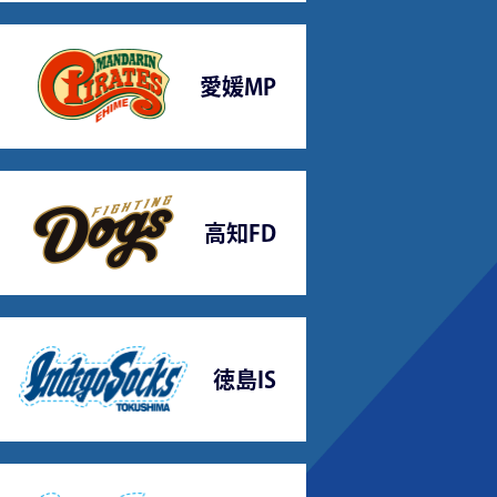
愛媛MP
高知FD
徳島IS