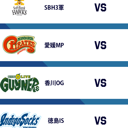
VS
SBH3軍
VS
愛媛MP
VS
香川OG
VS
徳島IS