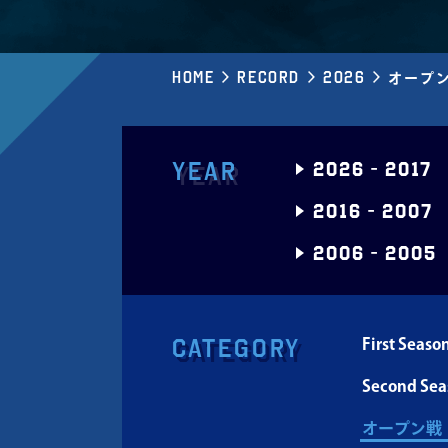
Home
Record
2026
オープ
Year
2026
-
2017
2016
-
2007
2006
-
2005
Category
First Seaso
Second Sea
オープン戦