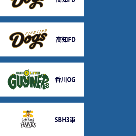
高知FD
香川OG
SBH3軍