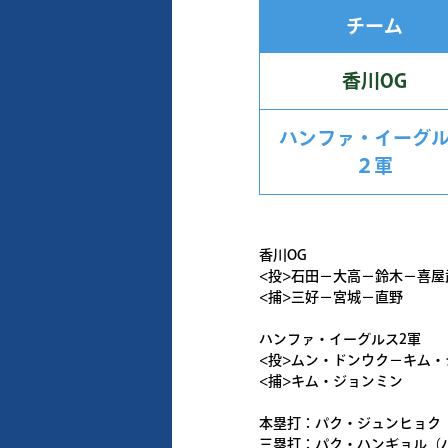
チーム
香川OG
ハンファ・イーグ
２軍
香川OG
<投>石田－大高－鈴木－喜屋
<捕>三好－宮城－直野
ハンファ・イーグルス2軍
<投>ムン・ドンウク－キム
<捕>キム・ジョンミン
本塁打：パク・ジュンヒョク
三塁打：パク・ハンギョル（