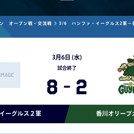
ズン オープン戦・交流戦
3/6 ハンファ・イーグルス2軍－
3月6日 (
水
)
試合終了
8
-
2
イーグルス２軍
香川オリーブ