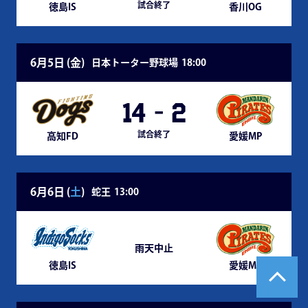
試合終了
徳島IS
香川OG
6月5日 (
金
)
日本トーター野球場
18:00
14
-
2
試合終了
高知FD
愛媛MP
6月6日 (
土
)
蛇王
13:00
雨天中止
徳島IS
愛媛MP