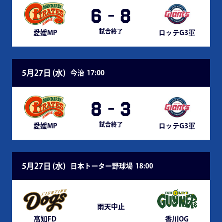
6
-
8
試合終了
愛媛MP
ロッテG3軍
5月27日 (
水
)
今治
17:00
8
-
3
試合終了
愛媛MP
ロッテG3軍
5月27日 (
水
)
日本トーター野球場
18:00
雨天中止
高知FD
香川OG