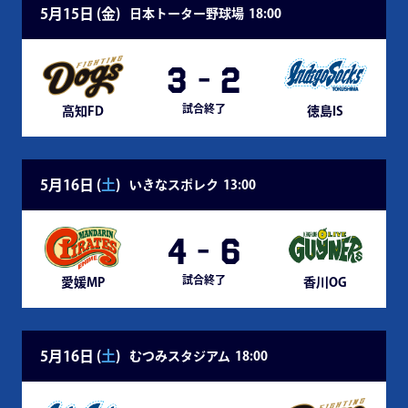
5月15日 (
金
)
日本トーター野球場
18:00
3
-
2
試合終了
高知FD
徳島IS
5月16日 (
土
)
いきなスポレク
13:00
4
-
6
試合終了
愛媛MP
香川OG
5月16日 (
土
)
むつみスタジアム
18:00