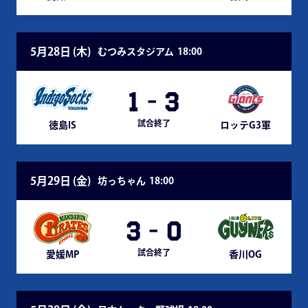
5月28日 (
木
)
むつみスタジアム
18:00
1
-
3
試合終了
徳島IS
ロッテG3軍
5月29日 (
金
)
坊っちゃん
18:00
3
-
0
試合終了
愛媛MP
香川OG