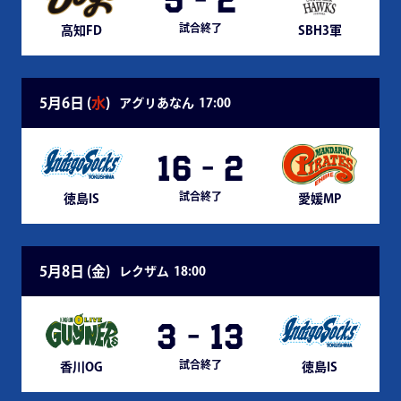
5
-
2
試合終了
高知FD
SBH3軍
5月6日 (
水
)
アグリあなん
17:00
16
-
2
試合終了
徳島IS
愛媛MP
5月8日 (
金
)
レクザム
18:00
3
-
13
試合終了
香川OG
徳島IS