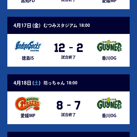
高知FD
愛媛MP
4月17日 (
金
)
むつみスタジアム
18:00
12
-
2
試合終了
徳島IS
香川OG
4月18日 (
土
)
坊っちゃん
18:00
8
-
7
試合終了
愛媛MP
香川OG