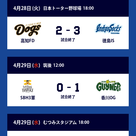
4月28日 (
火
)
日本トーター野球場
18:00
2
-
3
試合終了
高知FD
徳島IS
4月29日 (
水
)
筑後
12:00
0
-
1
試合終了
SBH3軍
香川OG
4月29日 (
水
)
むつみスタジアム
18:00