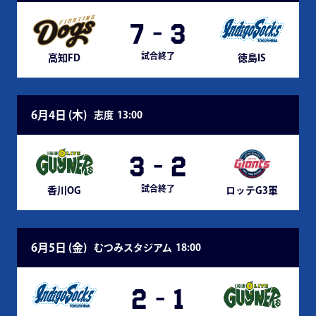
7
-
3
試合終了
高知FD
徳島IS
6月4日 (
木
)
志度
13:00
3
-
2
試合終了
香川OG
ロッテG3軍
6月5日 (
金
)
むつみスタジアム
18:00
2
-
1