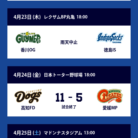
4月23日 (
木
)
レクザムBP丸亀
18:00
雨天中止
香川OG
徳島IS
4月24日 (
金
)
日本トーター野球場
18:00
11
-
5
試合終了
高知FD
愛媛MP
4月25日 (
土
)
マドンナスタジアム
13:00