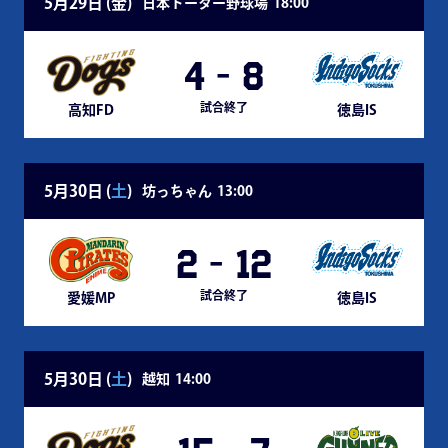
5月29日 (
金
)
日本トーター野球場
18:00
4
-
8
試合終了
高知FD
徳島IS
5月30日 (
土
)
坊っちゃん
13:00
2
-
12
試合終了
愛媛MP
徳島IS
5月30日 (
土
)
越知
14:00