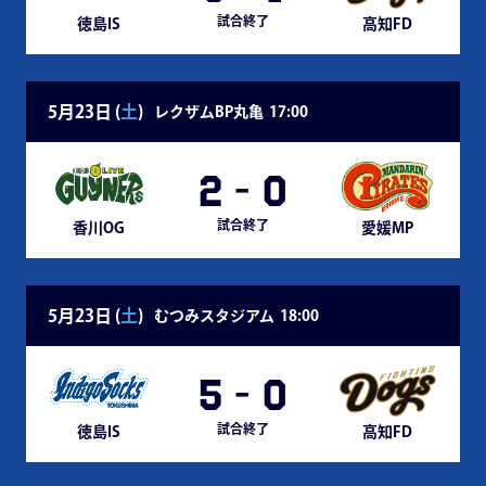
試合終了
徳島IS
高知FD
5月23日 (
土
)
レクザムBP丸亀
17:00
2
-
0
試合終了
香川OG
愛媛MP
5月23日 (
土
)
むつみスタジアム
18:00
5
-
0
試合終了
徳島IS
高知FD