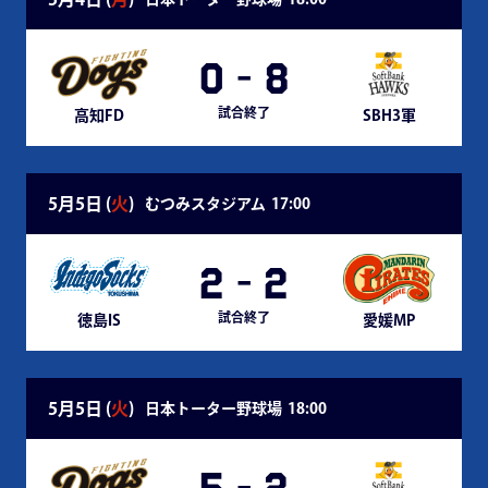
0
-
8
試合終了
高知FD
SBH3軍
5月5日 (
火
)
むつみスタジアム
17:00
2
-
2
試合終了
徳島IS
愛媛MP
5月5日 (
火
)
日本トーター野球場
18:00