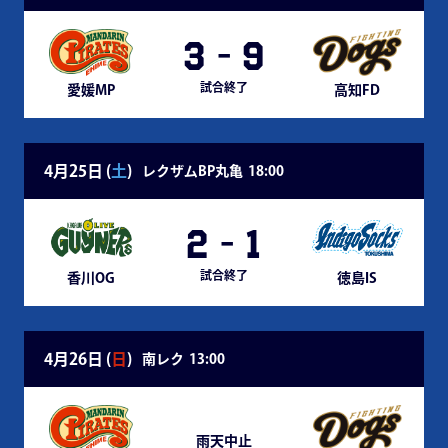
3
-
9
試合終了
愛媛MP
高知FD
4月25日 (
土
)
レクザムBP丸亀
18:00
2
-
1
試合終了
香川OG
徳島IS
4月26日 (
日
)
南レク
13:00
雨天中止