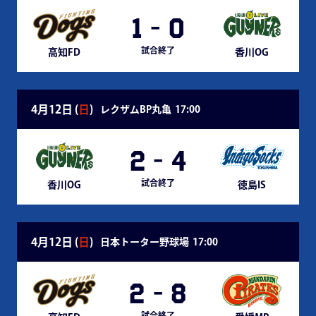
1
-
0
試合終了
高知FD
香川OG
4月12日 (
日
)
レクザムBP丸亀
17:00
2
-
4
試合終了
香川OG
徳島IS
4月12日 (
日
)
日本トーター野球場
17:00
2
-
8
試合終了