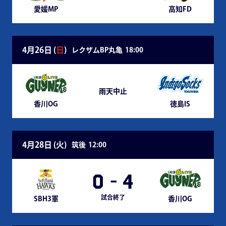
愛媛MP
高知FD
4月26日 (
日
)
レクザムBP丸亀
18:00
雨天中止
香川OG
徳島IS
4月28日 (
火
)
筑後
12:00
0
-
4
試合終了
SBH3軍
香川OG