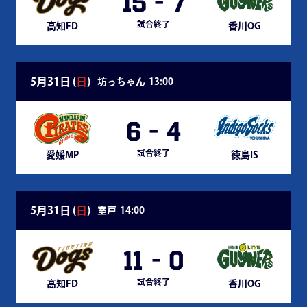
15
-
7
試合終了
高知FD
香川OG
5月31日 (
日
)
坊っちゃん
13:00
6
-
4
試合終了
愛媛MP
徳島IS
5月31日 (
日
)
室戸
14:00
11
-
0
試合終了
高知FD
香川OG