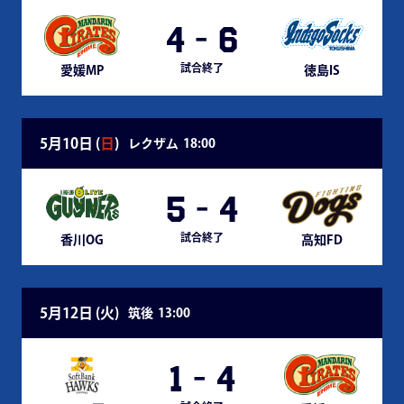
4
-
6
試合終了
愛媛MP
徳島IS
5月10日 (
日
)
レクザム
18:00
5
-
4
試合終了
香川OG
高知FD
5月12日 (
火
)
筑後
13:00
1
-
4