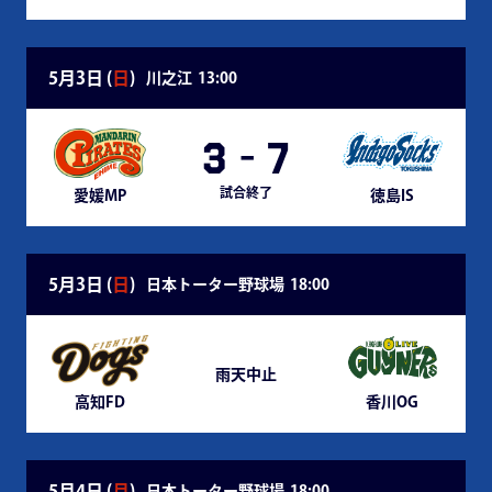
5月3日 (
日
)
川之江
13:00
3
-
7
試合終了
愛媛MP
徳島IS
5月3日 (
日
)
日本トーター野球場
18:00
雨天中止
高知FD
香川OG
5月4日 (
月
)
日本トーター野球場
18:00