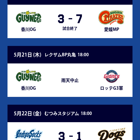
3
-
7
試合終了
香川OG
愛媛MP
5月21日 (
木
)
レクザムBP丸亀
18:00
雨天中止
香川OG
ロッテG3軍
5月22日 (
金
)
むつみスタジアム
18:00
3
-
1