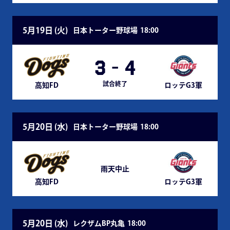
5月19日 (
火
)
日本トーター野球場
18:00
3
-
4
試合終了
高知FD
ロッテG3軍
5月20日 (
水
)
日本トーター野球場
18:00
雨天中止
高知FD
ロッテG3軍
5月20日 (
水
)
レクザムBP丸亀
18:00