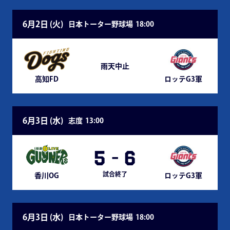
6月2日 (
火
)
日本トーター野球場
18:00
雨天中止
高知FD
ロッテG3軍
6月3日 (
水
)
志度
13:00
5
-
6
試合終了
香川OG
ロッテG3軍
6月3日 (
水
)
日本トーター野球場
18:00