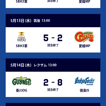
試合終了
SBH3軍
愛媛MP
5月13日 (
水
)
筑後
13:00
5
-
2
試合終了
SBH3軍
愛媛MP
5月14日 (
木
)
レクザム
13:00
2
-
8
試合終了
香川OG
徳島IS