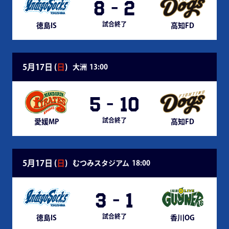
8
-
2
試合終了
徳島IS
高知FD
5月17日 (
日
)
大洲
13:00
5
-
10
試合終了
愛媛MP
高知FD
5月17日 (
日
)
むつみスタジアム
18:00
3
-
1
試合終了
徳島IS
香川OG