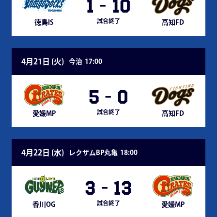
1
-
10
試合終了
徳島IS
高知FD
4月21日 (
火
)
今治
17:00
5
-
0
試合終了
愛媛MP
高知FD
4月22日 (
水
)
レクザムBP丸亀
18:00
3
-
13
試合終了
香川OG
愛媛MP