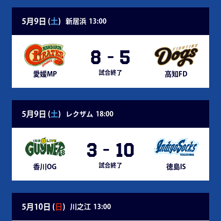
5月9日 (
土
)
新居浜
13:00
8
-
5
試合終了
愛媛MP
高知FD
5月9日 (
土
)
レクザム
18:00
3
-
10
試合終了
香川OG
徳島IS
5月10日 (
日
)
川之江
13:00