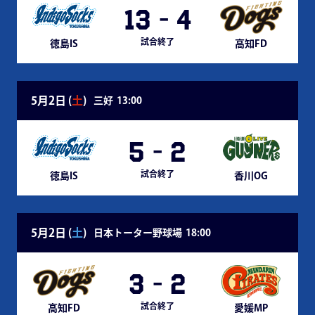
13
-
4
試合終了
徳島IS
高知FD
5月2日 (
土
)
三好
13:00
5
-
2
試合終了
徳島IS
香川OG
5月2日 (
土
)
日本トーター野球場
18:00
3
-
2
試合終了
高知FD
愛媛MP