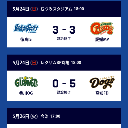
5月24日 (
日
)
むつみスタジアム
18:00
3
-
3
試合終了
徳島IS
愛媛MP
5月24日 (
日
)
レクザムBP丸亀
18:00
0
-
5
試合終了
香川OG
高知FD
5月26日 (
火
)
今治
17:00