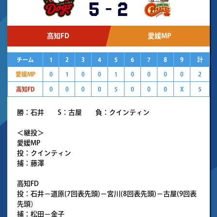
5
-
2
高知FD
愛媛MP
チーム
1
2
3
4
5
6
7
8
9
計
愛媛MP
0
1
0
0
1
0
0
0
0
2
高知FD
0
0
0
0
5
0
0
0
X
5
勝：石井 S：古屋 負：クインティン
＜継投＞
愛媛MP
投：クインティン
捕：藤澤
高知FD
投：石井－道原(7回表先頭)－宮川(8回表先頭)－古屋(9回表
先頭）
捕：松田－金子