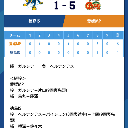
1
-
5
徳島IS
愛媛MP
チーム
1
2
3
4
5
6
7
8
9
計
愛媛MP
0
1
0
0
1
0
0
3
0
5
徳島IS
0
0
0
0
0
0
0
1
0
1
勝：ガルシア 負：ヘルナンデス
＜継投＞
愛媛MP
投：ガルシア－片山(9回裏先頭)
捕：鳥丸－藤澤
徳島IS
投：ヘルナンデス－パイシェン(8回表途中)－上間(9回表先
頭)
捕：横溝－佐々木