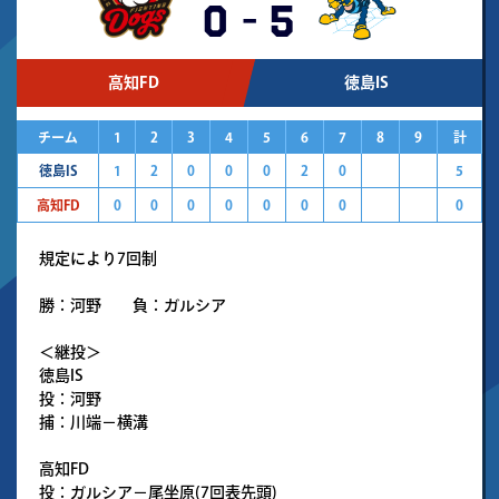
0
-
5
高知FD
徳島IS
チーム
1
2
3
4
5
6
7
8
9
計
徳島IS
1
2
0
0
0
2
0
5
高知FD
0
0
0
0
0
0
0
0
規定により7回制
勝：河野 負：ガルシア
＜継投＞
徳島IS
投：河野
捕：川端－横溝
高知FD
投：ガルシア－尾坐原(7回表先頭)