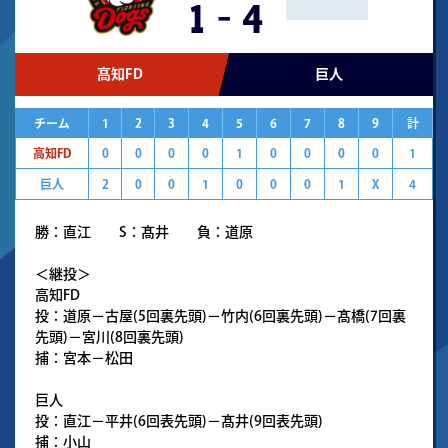
1
-
4
高知FD
巨人
チーム
1
2
3
4
5
6
7
8
9
計
高知FD
0
0
0
0
1
0
0
0
0
1
巨人
2
0
0
1
0
0
0
1
X
4
勝：直江 S：髙井 負：道原
＜継投＞
高知FD
投：道原－古屋(5回裏先頭)－竹内(6回裏先頭)－髙橋(7回裏
先頭)－宮川(8回裏先頭)
捕：宮本－松田
巨人
投：直江－平井(6回表先頭)－髙井(9回表先頭)
捕：小山