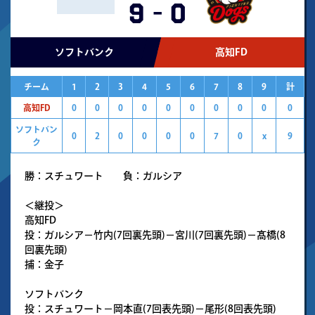
9
-
0
ソフトバンク
高知FD
チーム
1
2
3
4
5
6
7
8
9
計
高知FD
0
0
0
0
0
0
0
0
0
0
ソフトバン
0
2
0
0
0
0
7
0
x
9
ク
勝：スチュワート 負：ガルシア
＜継投＞
高知FD
投：ガルシア－竹内(7回裏先頭)－宮川(7回裏先頭)－髙橋(8
回裏先頭)
捕：金子
ソフトバンク
投：スチュワート－岡本直(7回表先頭)－尾形(8回表先頭)