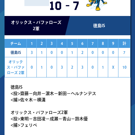
10
-
7
オリックス・バファローズ
徳島IS
2軍
チーム
1
2
3
4
5
6
7
8
9
計
徳島IS
3
1
0
0
1
2
0
0
0
7
オリック
ス・バファ
0
1
0
3
2
3
0
1
X
10
ローズ 2軍
徳島IS
<投>齋藤－向井－濵木－新田－ヘルナンデス
<捕>佐々木－横溝
オリックス・バファローズ2軍
<投>東明－吉田凌－成瀬－青山－鈴木優
<捕>フェリペ