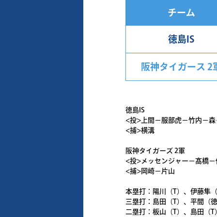
チーム
徳島IS
阪神タイガース 2
徳島IS
<投>上間－服部虎－竹内－森
<捕>横溝
阪神タイガーズ 2軍
<投>メッセンジャー－髙橋
<捕>岡崎－片山
本塁打：陽川（T）、伊藤隼（
三塁打：島田（T）、平間（
二塁打：板山（T）、島田（T