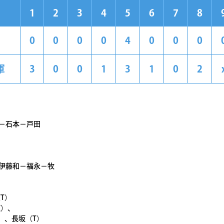
1
2
3
4
5
6
7
8
0
0
0
0
4
0
0
0
軍
3
0
0
1
3
1
0
2
－石本－戸田
－伊藤和－福永－牧
T）
徳）、
）、長坂（T）