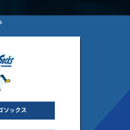
S
ゴソックス