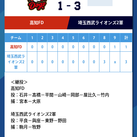
1
-
3
高知FD
埼玉西武ライオンズ2軍
チーム
1
2
3
4
5
6
7
8
9
計
高知FD
0
0
0
0
0
0
0
0
1
1
埼玉西武ラ
イオンズ2
0
0
0
0
0
0
0
3
x
3
軍
＜継投＞
高知FD
投：石井－髙橋－平間－山崎－岡部－屋比久－竹内
捕：宮本－大原
埼玉西武ライオンズ2軍
投：平良－與座－東野－野田
捕：駒月－牧野