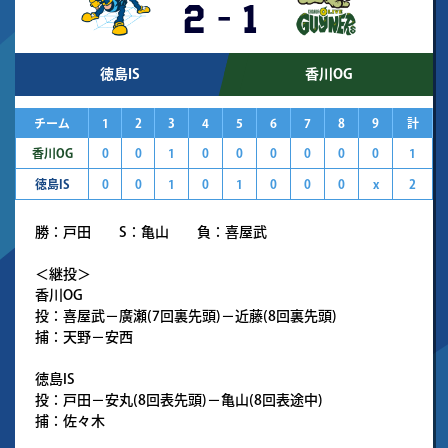
2
-
1
徳島IS
香川OG
チーム
1
2
3
4
5
6
7
8
9
計
香川OG
0
0
1
0
0
0
0
0
0
1
徳島IS
0
0
1
0
1
0
0
0
x
2
勝：戸田 S：亀山 負：喜屋武
＜継投＞
香川OG
投：喜屋武－廣瀬(7回裏先頭)－近藤(8回裏先頭)
捕：天野－安西
徳島IS
投：戸田－安丸(8回表先頭)－亀山(8回表途中)
捕：佐々木