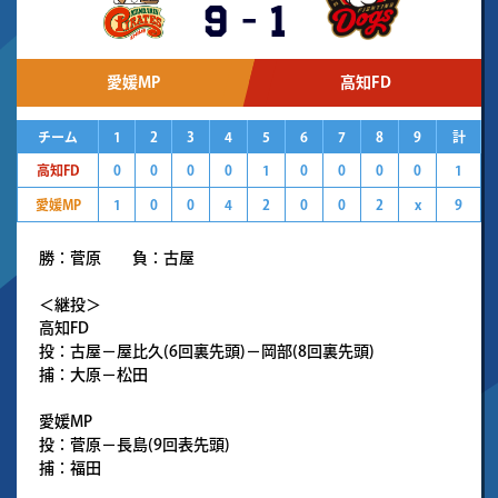
9
-
1
愛媛MP
高知FD
チーム
1
2
3
4
5
6
7
8
9
計
高知FD
0
0
0
0
1
0
0
0
0
1
愛媛MP
1
0
0
4
2
0
0
2
x
9
勝：菅原 負：古屋
＜継投＞
高知FD
投：古屋－屋比久(6回裏先頭)－岡部(8回裏先頭)
捕：大原－松田
愛媛MP
投：菅原－長島(9回表先頭)
捕：福田