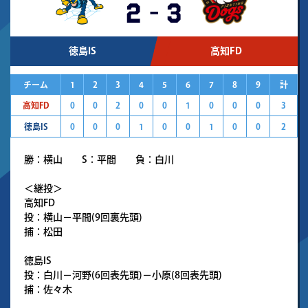
2
-
3
徳島IS
高知FD
チーム
1
2
3
4
5
6
7
8
9
計
高知FD
0
0
2
0
0
1
0
0
0
3
徳島IS
0
0
0
1
0
0
1
0
0
2
勝：横山 S：平間 負：白川
＜継投＞
高知FD
投：横山－平間(9回裏先頭)
捕：松田
徳島IS
投：白川－河野(6回表先頭)－小原(8回表先頭)
捕：佐々木