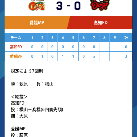
3
-
0
愛媛MP
高知FD
チーム
1
2
3
4
5
6
7
8
9
計
高知FD
0
0
0
0
0
0
0
0
愛媛MP
0
1
0
1
1
0
x
3
規定により7回制
勝：萩原 負：横山
＜継投＞
高知FD
投：横山－髙橋(6回裏先頭)
捕：大原
愛媛MP
投：萩原