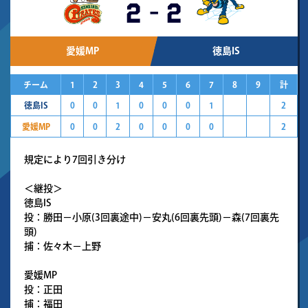
2
-
2
愛媛MP
徳島IS
チーム
1
2
3
4
5
6
7
8
9
計
徳島IS
0
0
1
0
0
0
1
2
愛媛MP
0
0
2
0
0
0
0
2
規定により7回引き分け
＜継投＞
徳島IS
投：勝田－小原(3回裏途中)－安丸(6回裏先頭)－森(7回裏先
頭)
捕：佐々木－上野
愛媛MP
投：正田
捕：福田