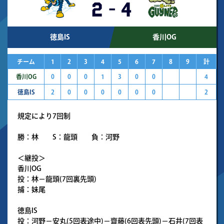
2
-
4
徳島IS
香川OG
チーム
1
2
3
4
5
6
7
8
9
計
香川OG
0
0
0
1
3
0
0
4
徳島IS
2
0
0
0
0
0
0
2
規定により7回制
勝：林 S：龍頭 負：河野
＜継投＞
香川OG
投：林－龍頭(7回裏先頭)
捕：妹尾
徳島IS
投：河野－安丸(5回表途中)－齋藤(6回表先頭)－石井(7回表