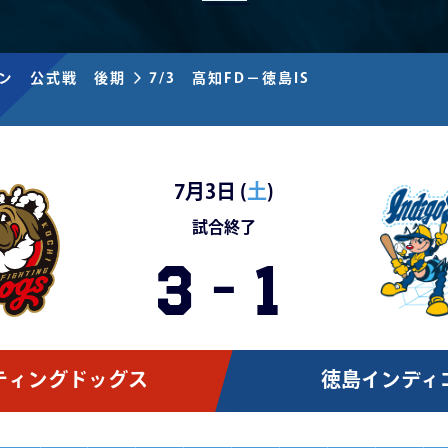
ズン 公式戦 後期
7/3 高知FD－徳島IS
7月3日 (
土
)
試合終了
3
-
1
ティングドッグス
徳島インディ