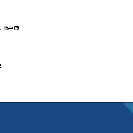
、藤井(徳)
録