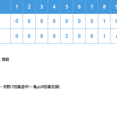
1
2
3
4
5
6
7
8
0
0
0
0
0
0
0
1
0
0
0
0
2
0
0
1
：間庭
－河野(7回裏途中)－亀山(8回裏先頭)