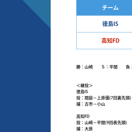
チーム
徳島IS
高知FD
勝：山崎 Ｓ：平間 負
＜継投＞
徳島IS
投：間庭－上原優(7回裏先頭)
捕：古市－小山
高知FD
投：山崎－平間(9回表先頭)
捕：大原