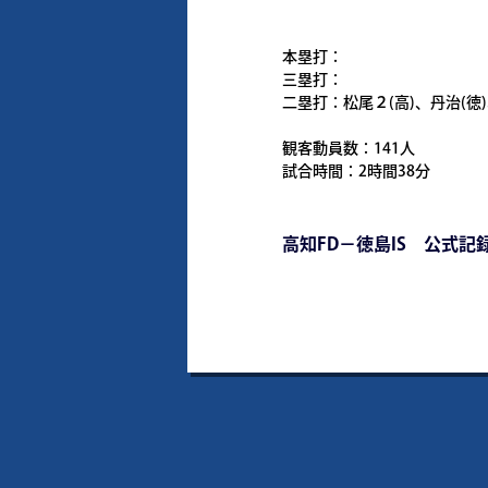
本塁打：
三塁打：
二塁打：松尾２(高)、丹治(徳)
観客動員数：141人
試合時間：2時間38分
高知FD－徳島IS 公式記