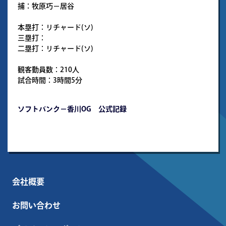
捕：牧原巧－居谷
本塁打：リチャード(ソ)
三塁打：
二塁打：リチャード(ソ)
観客動員数：210人
試合時間：3時間5分
ソフトバンク－香川OG 公式記録
会社概要
お問い合わせ