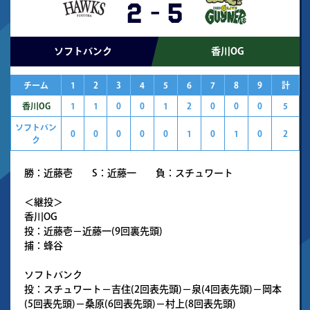
2
-
5
ソフトバンク
香川OG
チーム
1
2
3
4
5
6
7
8
9
計
香川OG
1
1
0
0
1
2
0
0
0
5
ソフトバン
0
0
0
0
0
1
0
1
0
2
ク
勝：近藤壱 S：近藤一 負：スチュワート
＜継投＞
香川OG
投：近藤壱－近藤一(9回裏先頭)
捕：蜂谷
ソフトバンク
投：スチュワート－吉住(2回表先頭)－泉(4回表先頭)－岡本
(5回表先頭)－桑原(6回表先頭)－村上(8回表先頭)