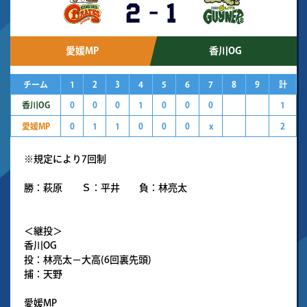
2
-
1
愛媛MP
香川OG
チーム
1
2
3
4
5
6
7
8
9
計
香川OG
0
0
0
1
0
0
0
1
愛媛MP
0
1
1
0
0
0
x
2
※規定により7回制
勝：萩原 Ｓ：平井 負：林亮太
＜継投＞
香川OG
投：林亮太－大高(6回裏先頭)
捕：天野
愛媛MP