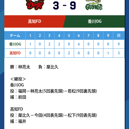
3
-
9
高知FD
香川OG
チーム
1
2
3
4
5
6
7
8
9
計
香川OG
1
0
2
2
0
4
0
0
0
9
高知FD
0
0
0
0
2
0
0
0
1
3
勝：林亮太 負：屋比久
＜継投＞
香川OG
投：福岡－林亮太(5回裏先頭)－若松(9回裏先頭)
捕：前田
高知FD
投：屋比久－今田(4回表先頭)－松下(9回表先頭)
捕：福井