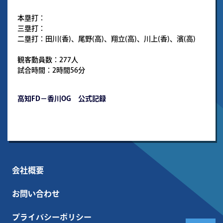
本塁打：
三塁打：
二塁打：田川(香)、尾野(高)、翔立(高)、川上(香)、濱(高)
観客動員数：277人
試合時間：2時間56分
高知FD－香川OG 公式記録
会社概要
お問い合わせ
プライバシーポリシー