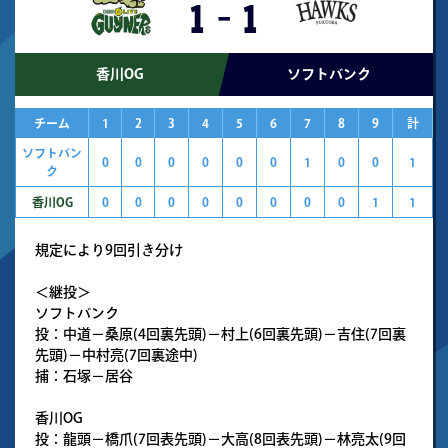
1
-
1
香川OG
ソフトバンク
チーム
1
2
3
4
5
6
7
8
9
計
ソフトバン
0
0
0
0
0
0
1
0
0
1
ク
香川OG
0
0
0
0
0
0
0
0
1
1
規定により9回引き分け
＜継投＞
ソフトバンク
投：中道－桑原(4回裏先頭)－村上(6回裏先頭)－吉住(7回裏
先頭)－中村亮(7回裏途中)
捕：石塚－居谷
香川OG
投：龍頭－橋爪(7回表先頭)－大高(8回表先頭)－林亮太(9回