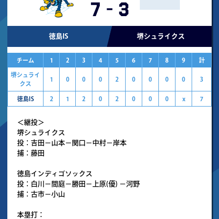
7
-
3
徳島IS
堺シュライクス
チーム
1
2
3
4
5
6
7
8
9
計
堺シュライ
1
0
0
0
2
0
0
0
0
3
クス
徳島IS
2
1
2
0
2
0
0
0
x
7
＜継投＞
堺シュライクス
投：吉田－山本－関口－中村－岸本
捕：藤田
徳島インディゴソックス
投：白川－間庭－勝田－上原(優) －河野
捕：古市－小山
本塁打：