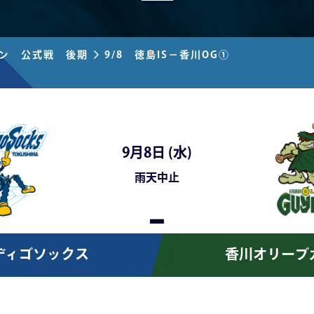
ズン 公式戦 後期
9/8 徳島IS－香川OG①
9月8日 (
水
)
雨天中止
-
ディゴソックス
香川オリーブ