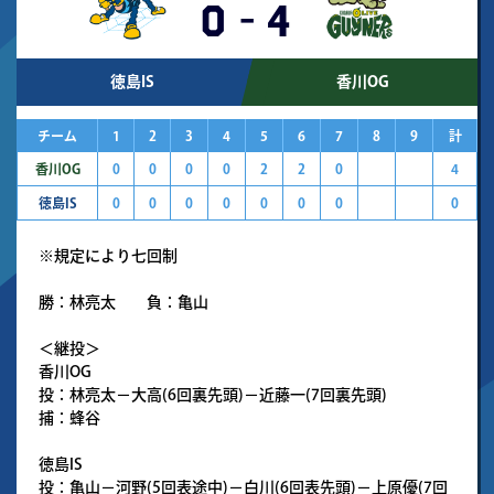
0
-
4
徳島IS
香川OG
チーム
1
2
3
4
5
6
7
8
9
計
香川OG
0
0
0
0
2
2
0
4
徳島IS
0
0
0
0
0
0
0
0
※規定により七回制
勝：林亮太 負：亀山
＜継投＞
香川OG
投：林亮太－大高(6回裏先頭)－近藤一(7回裏先頭)
捕：蜂谷
徳島IS
投：亀山－河野(5回表途中)－白川(6回表先頭)－上原優(7回