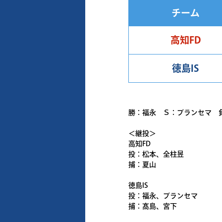
チーム
高知FD
徳島IS
勝：福永 Ｓ：ブランセマ 
＜継投＞
高知FD
投：松本、全柱昱
捕：夏山
徳島IS
投：福永、ブランセマ
捕：髙島、宮下