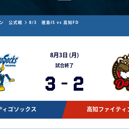
ズン 公式戦
8/3 徳島IS vs 高知FD
8月3日 (
月
)
試合終了
3
-
2
ディゴソックス
高知ファイティ