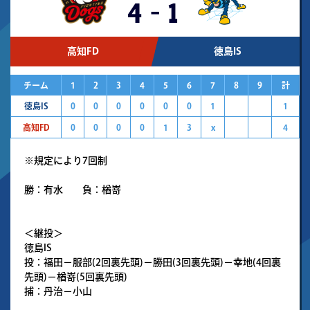
4
-
1
高知FD
徳島IS
チーム
1
2
3
4
5
6
7
8
9
計
徳島IS
0
0
0
0
0
0
1
1
高知FD
0
0
0
0
1
3
x
4
※規定により7回制
勝：有水 負：楢嵜
＜継投＞
徳島IS
投：福田－服部(2回裏先頭)－勝田(3回裏先頭)－幸地(4回裏
先頭)－楢嵜(5回裏先頭)
捕：丹治－小山