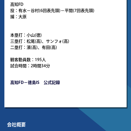
高知FD
投：有水－谷村(6回表先頭)－平間(7回表先頭)
捕：大原
本塁打：小山(徳)
三塁打：松尾(高)、サンフォ(高)
二塁打：濱(高)、有田(高)
観客動員数：195人
試合時間：2時間34分
高知FD－徳島IS 公式記録
会社概要