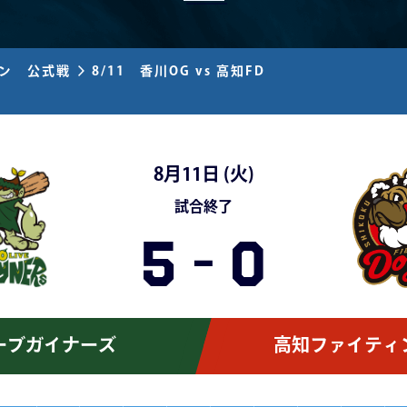
ズン 公式戦
8/11 香川OG vs 高知FD
8月11日 (
火
)
試合終了
5
-
0
ーブガイナーズ
高知ファイティ