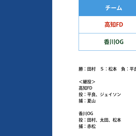
チーム
高知FD
香川OG
勝：田村 Ｓ：松本 負：平
＜継投＞
高知FD
投：平良、ジェイソン
捕：夏山
香川OG
投：田村、太田、松本
捕：赤松