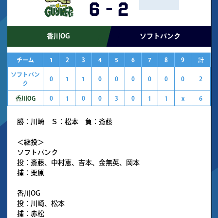
6
-
2
香川OG
ソフトバンク
チーム
1
2
3
4
5
6
7
8
9
計
ソフトバン
0
1
1
0
0
0
0
0
0
2
ク
香川OG
0
1
0
0
3
0
1
1
x
6
勝：川崎 Ｓ：松本 負：斎藤
＜継投＞
ソフトバンク
投：斎藤、中村恵、吉本、金無英、岡本
捕：栗原
香川OG
投：川崎、松本
捕：赤松