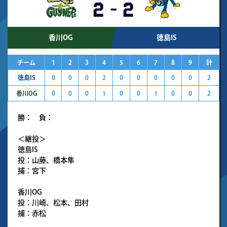
2
-
2
香川OG
徳島IS
チーム
1
2
3
4
5
6
7
8
9
計
徳島IS
0
0
0
2
0
0
0
0
0
2
香川OG
0
0
0
1
0
0
1
0
0
2
勝： 負：
＜継投＞
徳島IS
投：山藤、橋本隼
捕：宮下
香川OG
投：川崎、松本、田村
捕：赤松