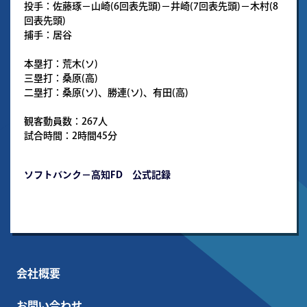
投手：佐藤琢－山崎(6回表先頭)－井崎(7回表先頭)－木村(8
回表先頭)
捕手：居谷
本塁打：荒木(ソ)
三塁打：桑原(高)
二塁打：桑原(ソ)、勝連(ソ)、有田(高)
観客動員数：267人
試合時間：2時間45分
ソフトバンク－高知FD 公式記録
会社概要
お問い合わせ