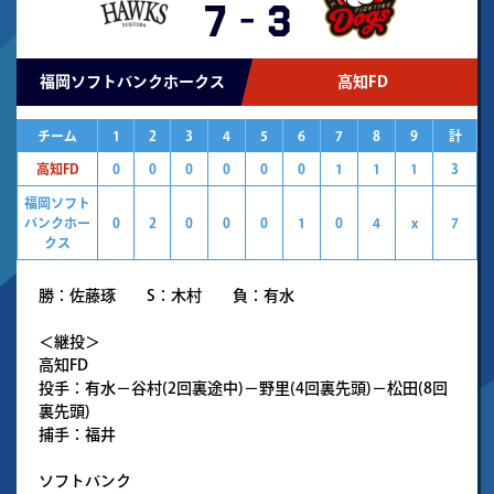
7
-
3
福岡ソフトバンクホークス
高知FD
チーム
1
2
3
4
5
6
7
8
9
計
高知FD
0
0
0
0
0
0
1
1
1
3
福岡ソフト
バンクホー
0
2
0
0
0
1
0
4
x
7
クス
勝：佐藤琢 S：木村 負：有水
＜継投＞
高知FD
投手：有水－谷村(2回裏途中)－野里(4回裏先頭)－松田(8回
裏先頭)
捕手：福井
ソフトバンク