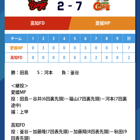
2
-
7
高知FD
愛媛MP
チーム
1
2
3
4
5
6
7
8
9
計
愛媛MP
0
3
0
0
0
3
0
0
1
7
高知FD
0
0
0
0
0
0
2
0
0
2
勝：田島 S：河本 負：釜谷
＜継投＞
愛媛MP
投：田島－谷井(6回裏先頭)－福山(7回裏先頭)－河本(7回裏
途中)
捕：上甲
高知FD
投：釜谷－加藤隆(7回表先頭)－加藤翔(8回表先頭)－秋田(9
回表先頭)