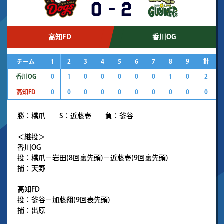
0
-
2
高知FD
香川OG
チーム
1
2
3
4
5
6
7
8
9
計
香川OG
0
1
0
0
0
0
0
1
0
2
高知FD
0
0
0
0
0
0
0
0
0
0
勝：橋爪 S：近藤壱 負：釜谷
＜継投＞
香川OG
投：橋爪－岩田(8回裏先頭)－近藤壱(9回裏先頭)
捕：天野
高知FD
投：釜谷－加藤翔(9回表先頭)
捕：出原