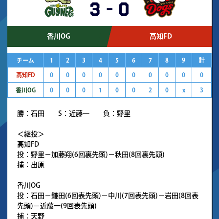
3
-
0
香川OG
高知FD
チーム
1
2
3
4
5
6
7
8
9
計
高知FD
0
0
0
0
0
0
0
0
0
0
香川OG
0
0
0
1
0
0
2
0
x
3
勝：石田 S：近藤一 負：野里
＜継投＞
高知FD
投：野里－加藤翔(6回裏先頭)－秋田(8回裏先頭)
捕：出原
香川OG
投：石田－鎌田(6回表先頭)－中川(7回表先頭)－岩田(8回表
先頭)－近藤一(9回表先頭)
捕：天野