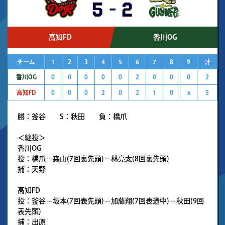
5
-
2
高知FD
香川OG
チーム
1
2
3
4
5
6
7
8
9
計
香川OG
0
0
0
0
0
2
0
0
0
2
高知FD
0
0
0
2
0
2
1
0
x
5
勝：釜谷 S：秋田 負：橋爪
＜継投＞
香川OG
投：橋爪－森山(7回裏先頭)－林亮太(8回裏先頭)
捕：天野
高知FD
投：釜谷－坂本(7回表先頭)－加藤翔(7回表途中)－秋田(9回
表先頭)
捕：出原