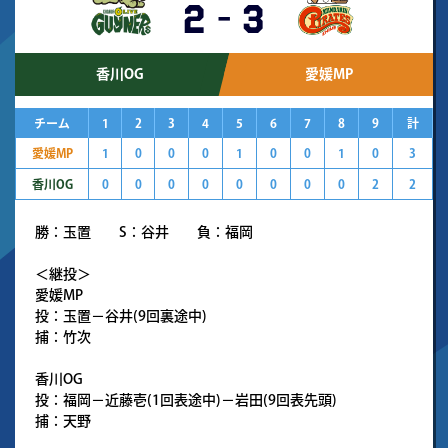
2
-
3
香川OG
愛媛MP
チーム
1
2
3
4
5
6
7
8
9
計
愛媛MP
1
0
0
0
1
0
0
1
0
3
香川OG
0
0
0
0
0
0
0
0
2
2
勝：玉置 S：谷井 負：福岡
＜継投＞
愛媛MP
投：玉置－谷井(9回裏途中)
捕：竹次
香川OG
投：福岡－近藤壱(1回表途中)－岩田(9回表先頭)
捕：天野