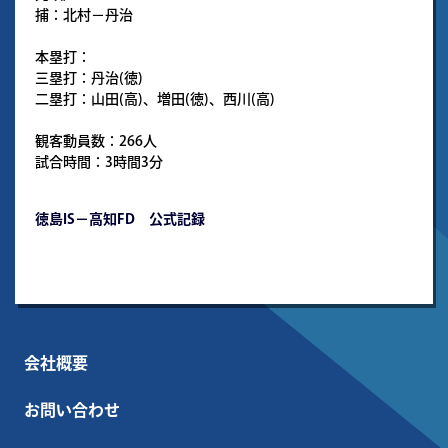
捕：北村－丹治
本塁打：
三塁打：丹治(徳)
二塁打：山田(高)、増田(徳)、西川(高)
観客動員数：266人
試合時間：3時間3分
徳島IS－高知FD 公式記録
会社概要
お問い合わせ