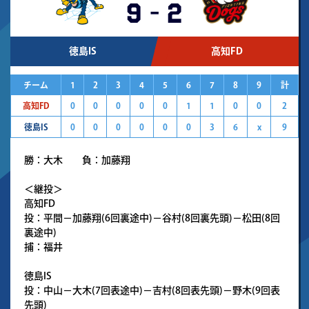
9
-
2
徳島IS
高知FD
チーム
1
2
3
4
5
6
7
8
9
計
高知FD
0
0
0
0
0
1
1
0
0
2
徳島IS
0
0
0
0
0
0
3
6
x
9
勝：大木 負：加藤翔
＜継投＞
高知FD
投：平間－加藤翔(6回裏途中)－谷村(8回裏先頭)－松田(8回
裏途中)
捕：福井
徳島IS
投：中山－大木(7回表途中)－吉村(8回表先頭)－野木(9回表
先頭)