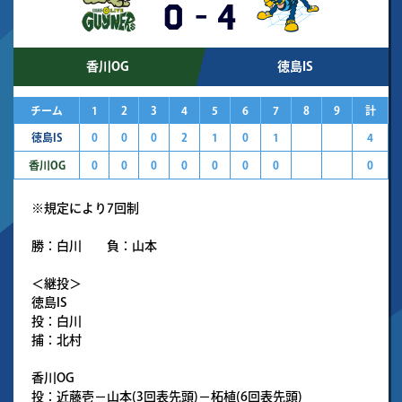
0
-
4
香川OG
徳島IS
チーム
1
2
3
4
5
6
7
8
9
計
徳島IS
0
0
0
2
1
0
1
4
香川OG
0
0
0
0
0
0
0
0
※規定により7回制
勝：白川 負：山本
＜継投＞
徳島IS
投：白川
捕：北村
香川OG
投：近藤壱－山本(3回表先頭)－柘植(6回表先頭)