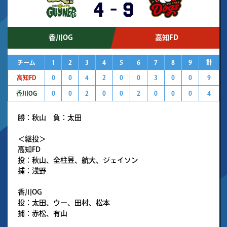
4
-
9
香川OG
高知FD
チーム
1
2
3
4
5
6
7
8
9
計
高知FD
0
0
4
2
0
0
3
0
0
9
香川OG
0
0
2
0
0
2
0
0
0
4
勝：秋山 負：太田
＜継投＞
高知FD
投：秋山、全柱昱、航大、ジェイソン
捕：浅野
香川OG
投：太田、ウー、田村、松本
捕：赤松、有山