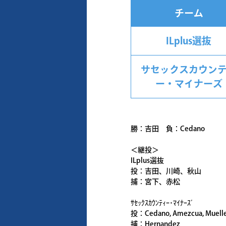
チーム
ILplus選抜
サセックスカウン
ー・マイナーズ
勝：吉田 負：Cedano
＜継投＞
ILplus選抜
投：吉田、川崎、秋山
捕：宮下、赤松
ｻｾｯｸｽｶｳﾝﾃｨｰ･ﾏｲﾅｰｽﾞ
投：Cedano, Amezcua, Muell
捕：Hernandez