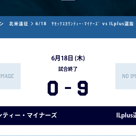
ズン 北米遠征
6/18 ｻｾｯｸｽｶｳﾝﾃｨｰ･ﾏｲﾅｰｽﾞ vs ILplus選抜
6月18日 (
木
)
試合終了
0
-
9
ンティー・マイナーズ
ILplu