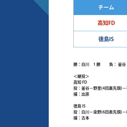
チーム
高知FD
徳島IS
勝：白川 1 勝 負： 釜谷 
＜継投＞
高知 FD
投：釜谷－野里(4回裏先頭)－平
捕：出原
徳島 IS
投：白川－桒野(6回表先頭)－
捕：古本