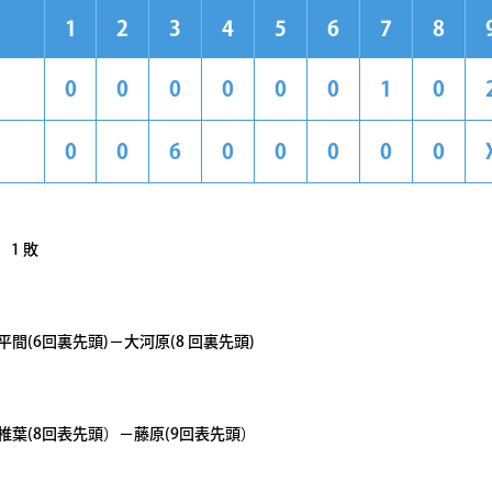
1
2
3
4
5
6
7
8
0
0
0
0
0
0
1
0
0
0
6
0
0
0
0
0
1 敗
間(6回裏先頭)－大河原(8 回裏先頭)
椎葉(8回表先頭）－藤原(9回表先頭）