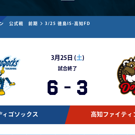
ズン 公式戦 前期
3/25 徳島IS-高知FD
3月25日 (
土
)
試合終了
6
-
3
ディゴソックス
高知ファイティ