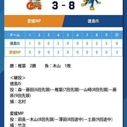
3
-
8
愛媛MP
徳島IS
チーム
1
2
3
4
5
6
7
8
9
計
徳島IS
１
0
0
2
0
0
0
2
3
8
愛媛MP
0
0
0
3
0
0
0
0
0
3
勝：椎葉 2勝 負：木山 1敗
＜継投＞
徳島IS
投：森－藤田(6回先頭)－椎葉(7回先頭)－山崎(8回先頭)－藤
原(9回先頭）
捕：北村
愛媛MP
投：田島－木山(8回先頭)－澤田(8回途中)－土居(9回途中）
捕：竹次