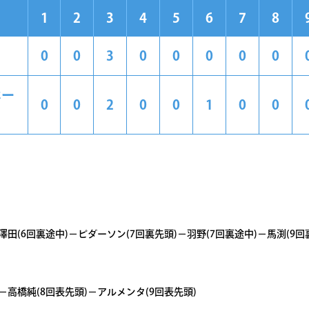
1
2
3
4
5
6
7
8
0
0
3
0
0
0
0
0
ホー
0
0
2
0
0
1
0
0
澤田(6回裏途中)－ピダーソン(7回裏先頭)－羽野(7回裏途中)－馬渕(9回
－高橋純(8回表先頭)－アルメンタ(9回表先頭)