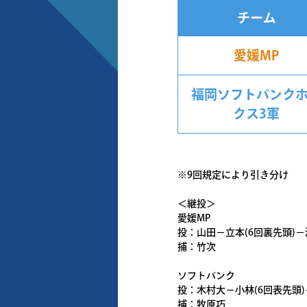
チーム
愛媛MP
福岡ソフトバンク
クス3軍
※9回規定により引き分け
＜継投＞
愛媛MP
投：山田－立本(6回裏先頭)－
捕：竹次
ソフトバンク
投：木村大－小林(6回表先頭)
捕：牧原巧