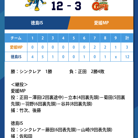
12
-
3
徳島IS
愛媛MP
チーム
1
2
3
4
5
6
7
8
9
計
愛媛MP
0
0
0
0
0
0
2
2
1
3
徳島IS
4
5
1
0
0
1
0
1
x
12
勝：シンクレア 1勝 負：正田 2勝4敗
＜継投＞
愛媛MP
投：正田－澤田(2回裏途中)－立本(4回裏先頭)－菊田(5回裏
先頭)－羽野(6回裏先頭)－谷井(8回裏先頭)
捕：竹次、後藤
徳島IS
投：シンクレア－藤田(6回表先頭)－山崎(9回表先頭)
捕：佐和田