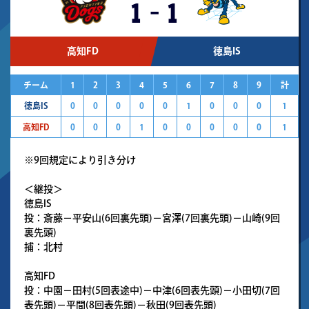
1
-
1
高知FD
徳島IS
チーム
1
2
3
4
5
6
7
8
9
計
徳島IS
0
0
0
0
0
1
0
0
0
1
高知FD
0
0
0
1
0
0
0
0
0
1
※9回規定により引き分け
＜継投＞
徳島IS
投：斎藤－平安山(6回裏先頭)－宮澤(7回裏先頭)－山崎(9回
裏先頭)
捕：北村
高知FD
投：中園－田村(5回表途中)－中津(6回表先頭)－小田切(7回
表先頭)－平間(8回表先頭)－秋田(9回表先頭)