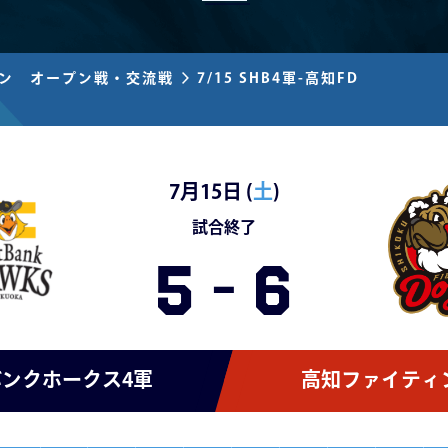
ズン オープン戦・交流戦
7/15 SHB4軍-高知FD
7月15日 (
土
)
試合終了
5
-
6
ンクホークス4軍
高知ファイティ