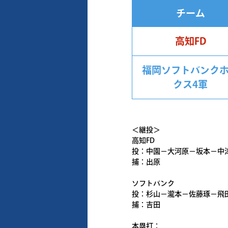
チーム
高知FD
福岡ソフトバンク
クス4軍
＜継投＞
高知FD
投：中園－大河原－坂本－中
捕：出原
ソフトバンク
投：杉山－瀧本－佐藤琢－飛
捕：吉田
本塁打：