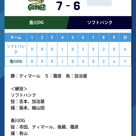
7
-
6
香川OG
ソフトバンク
チーム
1
2
3
4
5
6
7
8
9
計
ソフトバン
0
0
0
1
0
3
0
2
0
6
ク
香川OG
0
0
0
1
0
4
0
2
x
7
勝：ディマール Ｓ：篠原 負：加治屋
＜継投＞
ソフトバンク
投：吉本、加治屋
捕：張本、細山田
香川OG
投：寺田、ディマール、後藤、篠原
捕：有山