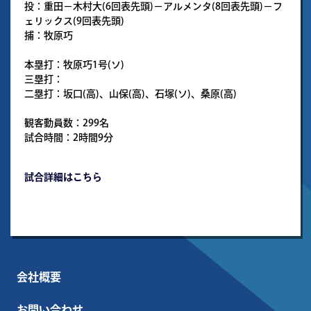
投：重田－木村大(6回表先頭)－アルメンタ(8回表先頭)－フ
ェリックス(9回表先頭)
捕：牧原巧
本塁打：牧原巧1号(ソ)
三塁打：
二塁打：坂口(高)、山保(高)、石塚(ソ)、桑原(高)
観客動員数：299名
試合時間：2時間9分
試合詳細はこちら
会社概要
お問い合わせ