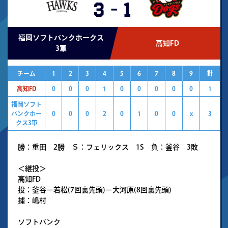
3
-
1
福岡ソフトバンクホークス
高知FD
3軍
チーム
1
2
3
4
5
6
7
8
9
計
高知FD
0
0
0
1
0
0
0
0
0
1
福岡ソフト
バンクホー
0
0
0
2
0
1
0
0
x
3
クス3軍
勝：重田 2勝 Ｓ：フェリックス 1S 負：釜谷 3敗
＜継投＞
高知FD
投：釜谷－若松(7回裏先頭)－大河原(8回裏先頭)
捕：嶋村
ソフトバンク