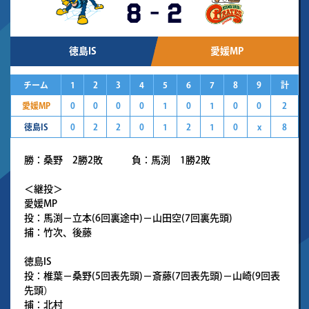
8
-
2
徳島IS
愛媛MP
チーム
1
2
3
4
5
6
7
8
9
計
愛媛MP
0
0
0
0
1
0
1
0
0
2
徳島IS
0
2
2
0
1
2
1
0
x
8
勝：桑野 2勝2敗 負：馬渕 1勝2敗
＜継投＞
愛媛MP
投：馬渕－立本(6回裏途中)－山田空(7回裏先頭)
捕：竹次、後藤
徳島IS
投：椎葉－桑野(5回表先頭)－斎藤(7回表先頭)－山崎(9回表
先頭）
捕：北村