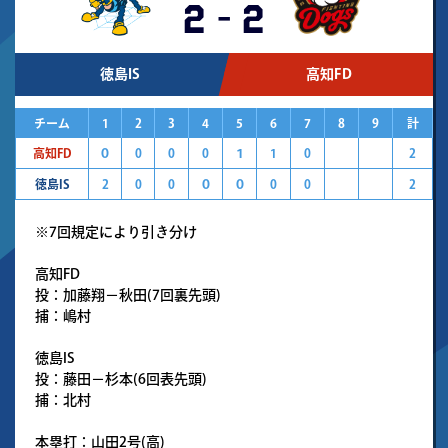
2
-
2
徳島IS
高知FD
チーム
1
2
3
4
5
6
7
8
9
計
高知FD
０
0
0
0
１
1
0
2
徳島IS
2
0
0
０
０
0
0
2
※7回規定により引き分け
高知FD
投：加藤翔－秋田(7回裏先頭)
捕：嶋村
徳島IS
投：藤田－杉本(6回表先頭)
捕：北村
本塁打：山田2号(高)